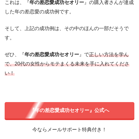
これは、
『
年の差恋愛成功セオリー
』の購入者さんが達成
した年の差恋愛の成功例
です。
そして、
上記の成功例は、その中のほんの一部だそうで
す。
ぜひ、『
年の差恋愛成功セオリー
』で
正しい方法を学ん
で、20代の女性からモテまくる未来を手に入れてくださ
い！
『年の差恋愛成功セオリー』公式へ
今ならメールサポート特典付き！