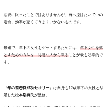
恋愛に限ったことではありませんが、自己流はたいていの
場合、効率が悪くてうまくいかないものです。
最短で、年下の女性をゲットするためには、
年下女性を落
とすための方法を、得意な人から教る
ことが最も効率的で
す。
『
年の差恋愛成功セオリー
』は自身も12歳年下の女性と結
婚した
松本浩典
氏が監修。