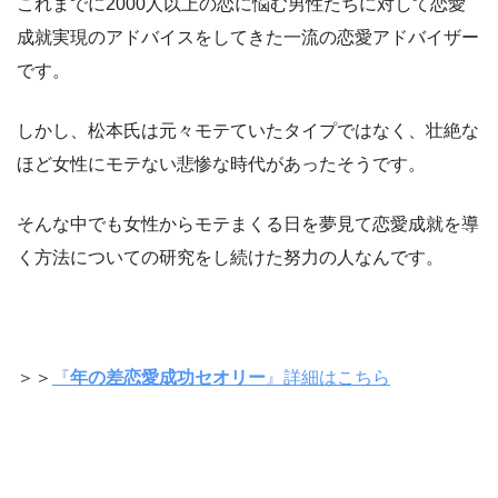
これまでに2000人以上の恋に悩む男性たちに対して恋愛
成就実現のアドバイスをしてきた一流の恋愛アドバイザー
です。
しかし、松本氏は元々モテていたタイプではなく、壮絶な
ほど女性にモテない悲惨な時代があったそうです。
そんな中でも女性からモテまくる日を夢見て恋愛成就を導
く方法についての研究をし続けた努力の人なんです。
＞＞
『
年の差恋愛成功セオリー
』詳細はこちら