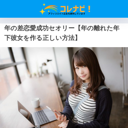
年の差恋愛成功セオリー【年の離れた年
下彼女を作る正しい方法】