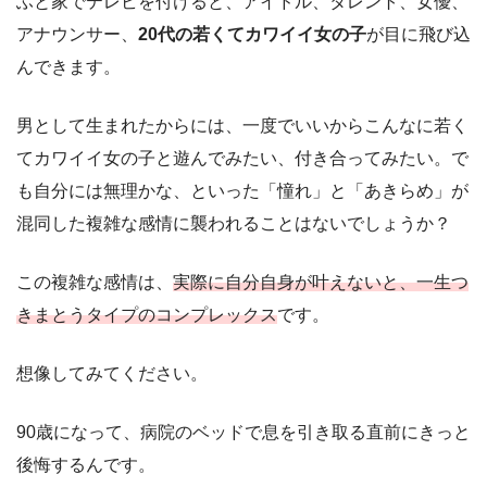
ふと家でテレビを付けると、アイドル、タレント、女優、
アナウンサー、
20代の若くてカワイイ女の子
が目に飛び込
んできます。
男として生まれたからには、一度でいいからこんなに若く
てカワイイ女の子と遊んでみたい、付き合ってみたい。で
も自分には無理かな、といった「憧れ」と「あきらめ」が
混同した複雑な感情に襲われることはないでしょうか？
この複雑な感情は、
実際に自分自身が叶えないと、一生つ
きまとうタイプのコンプレックス
です。
想像してみてください。
90歳になって、病院のベッドで息を引き取る直前にきっと
後悔するんです。