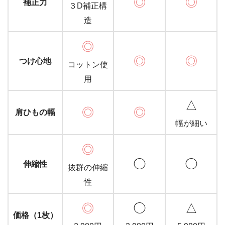
◎
◎
補正力
３D補正構
造
◎
◎
◎
つけ心地
コットン使
用
△
◎
◎
肩ひもの幅
幅が細い
◎
◯
◯
伸縮性
抜群の伸縮
性
◎
◯
△
価格（1枚）