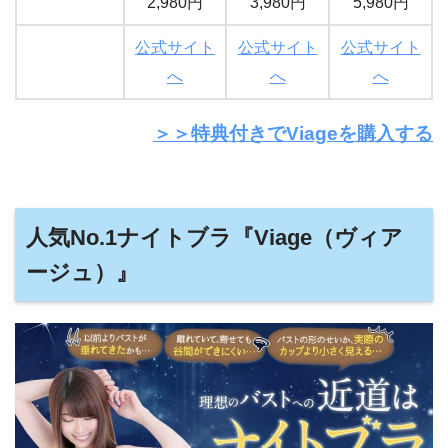
2,980円
3,980円
5,980円
公式サイト
公式サイト
公式サイト
へ
へ
へ
＞＞特典付きでViageを購入する
人気No.1ナイトブラ『Viage（ヴィア
ージュ）』